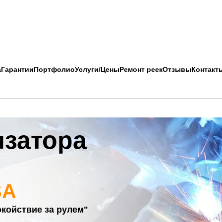
а
Гарантии
Портфолио
Услуги/Цены
Ремонт реек
Отзывы
Контакт
изатора
SA
окойствие за рулем"