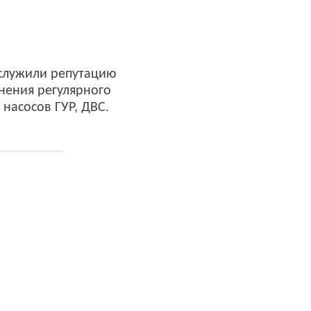
аслужили репутацию
нения регулярного
 насосов ГУР, ДВС.