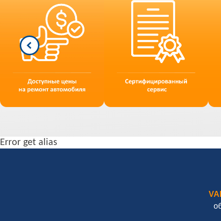
Error get alias
VA
о