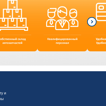
ту и
вы