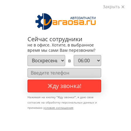
8(495)783-89-82
Закрыть
8(929)648-29-69
Записаться на ремонт
Ремонт трубок
Сейчас сотрудники
не в офисе. Хотите, в выбранное
автокондиционера
время мы сами Вам перезвоним?
в
в ТОМИЛИНО
Техцентр
VARAOSA
Жду звонка!
Нажимая на кнопку "
Жду звонка!
", я даю свое
согласие на обработку персональных данных и
"Качество нашей работы - это
принимаю
условия соглашения
ваше спокойствие за рулем"